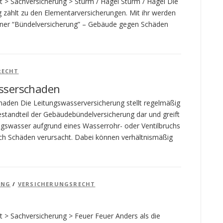
t > Sachversicherung > Sturm / Hagel Sturm / Hagel Die
 zählt zu den Elementarversicherungen. Mit ihr werden
iner “Bündelversicherung” – Gebäude gegen Schäden
RECHT
sserschaden
aden Die Leitungswasserversicherung stellt regelmäßig
estandteil der Gebäudebündelversicherung dar und greift
gswasser aufgrund eines Wasserrohr- oder Ventilbruchs
rch Schäden verursacht. Dabei können verhältnismäßig
UNG
/
VERSICHERUNGSRECHT
t > Sachversicherung > Feuer Feuer Anders als die