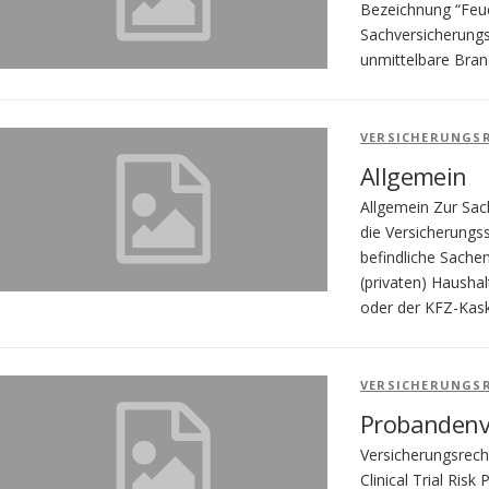
Bezeichnung “Feue
Sachversicherungs
unmittelbare Bran
VERSICHERUNGS
Allgemein
Allgemein Zur Sac
die Versicherungs
befindliche Sache
(privaten) Hausha
oder der KFZ-Kas
VERSICHERUNGS
Probandenver
Versicherungsrech
Clinical Trial Ris