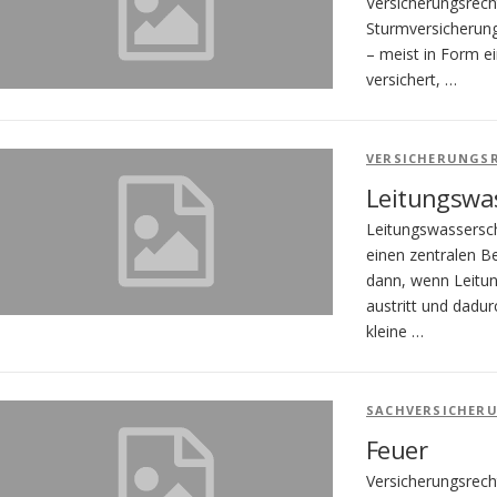
Versicherungsrech
Sturmversicherung
– meist in Form e
versichert, …
VERSICHERUNGS
Leitungswa
Leitungswassersch
einen zentralen B
dann, wenn Leitun
austritt und dadu
kleine …
SACHVERSICHER
Feuer
Versicherungsrech