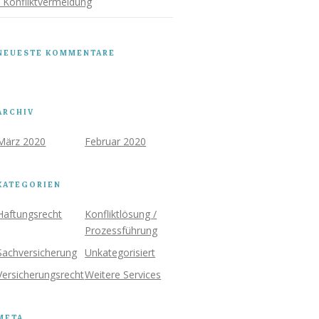
/ Konfliktvermeidung
NEUESTE KOMMENTARE
ARCHIV
März 2020
Februar 2020
KATEGORIEN
Haftungsrecht
Konfliktlösung /
Prozessführung
Sachversicherung
Unkategorisiert
Versicherungsrecht
Weitere Services
META