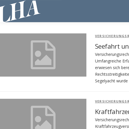
Direkt
zum
Inhalt
VERSICHERUNGS
Seefahrt un
Versicherungsrecht
Umfangreiche Erfa
erwiesen sich bere
Rechtsstreitigkeit
Segelyacht wurde
VERSICHERUNGS
Kraftfahrze
Versicherungsrech
Kraftfahrzeugvers