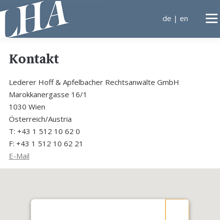
Direkt
zum
de
|
en
Men
Inhalt
Kontakt
KANZLEI
Lederer Hoff & Apfelbacher Rechtsanwälte GmbH
TÄTIGKEITSGEBIETE
Marokkanergasse 16/1
1030 Wien
Österreich/Austria
ANWÄLTE
KONTA
T: +43 1 512 10 62 0
F: +43 1 512 10 62 21
E-Mail