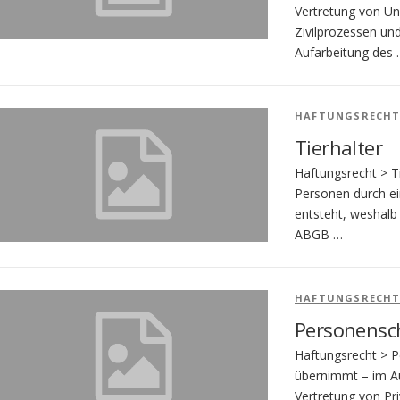
Vertretung von Unf
Zivilprozessen und
Aufarbeitung des
HAFTUNGSRECH
Tierhalter
Haftungsrecht > T
Personen durch ei
entsteht, weshalb
ABGB …
HAFTUNGSRECH
Personensc
Haftungsrecht > 
übernimmt – im Auf
Vertretung von Pr