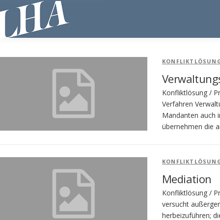
Direkt
zum
Inhalt
KONFLIKTLÖSUN
Verwaltungs
Konfliktlösung / 
Verfahren Verwalt
Mandanten auch i
übernehmen die an
KONFLIKTLÖSUN
Mediation
Konfliktlösung / 
versucht außerger
herbeizuführen; d