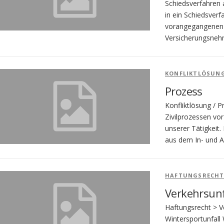
Schiedsverfahren a
in ein Schiedsverf
vorangegangenen 
Versicherungsneh
KONFLIKTLÖSUN
Prozess
Konfliktlösung / 
Zivilprozessen vor
unserer Tätigkeit
aus dem In- und A
HAFTUNGSRECH
Verkehrsunf
Haftungsrecht > Ve
Wintersportunfall