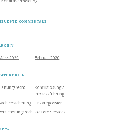
/ Konfliktvermeidung
NEUESTE KOMMENTARE
ARCHIV
März 2020
Februar 2020
KATEGORIEN
Haftungsrecht
Konfliktlösung /
Prozessführung
Sachversicherung
Unkategorisiert
Versicherungsrecht
Weitere Services
META