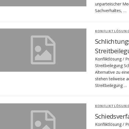
unparteiischer Me
Sachverhaltes, …
KONFLIKTLÖSUN
Schlichtung
Streitbeile
Konfliktlösung / P
Streitbeilegung Sc
Alternative zu ein
stehen teilweise 
Streitbeilegung …
KONFLIKTLÖSUN
Schiedsverf
Konfliktlösung / 