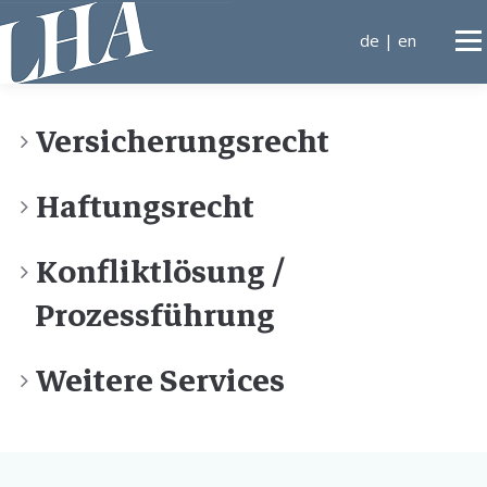
Direkt
zum
de
|
en
Men
Inhalt
KANZLEI
Versicherungsrecht
Haftungsrecht
TÄTIGKEITSGEBIETE
Konfliktlösung /
ANWÄLTE
KONTA
Prozessführung
Weitere Services