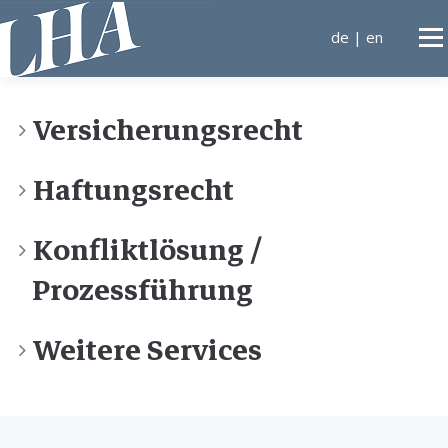
Direkt
zum
de
|
en
Men
Inhalt
KANZLEI
Versicherungsrecht
Haftungsrecht
TÄTIGKEITSGEBIETE
Konfliktlösung /
ANWÄLTE
KONTA
Prozessführung
Weitere Services