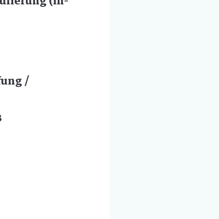
ulierung (in-
fung /
B